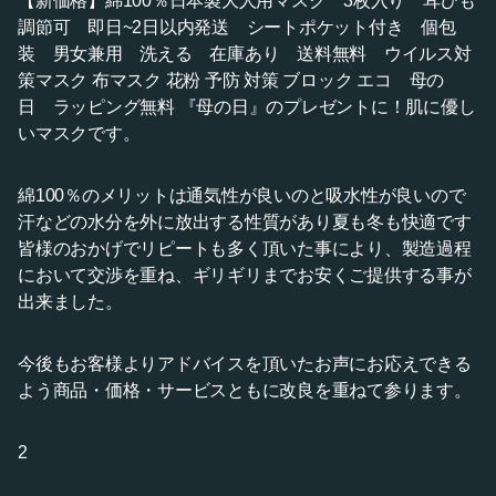
【新価格】綿100％日本製大人用マスク 3枚入り 耳ひも
調節可 即日~2日以内発送 シートポケット付き 個包
装 男女兼用 洗える 在庫あり 送料無料 ウイルス対
策マスク 布マスク 花粉 予防 対策 ブロック エコ 母の
日 ラッピング無料 『母の日』のプレゼントに！肌に優し
いマスクです。
綿100％のメリットは通気性が良いのと吸水性が良いので
汗などの水分を外に放出する性質があり夏も冬も快適です
皆様のおかげでリピートも多く頂いた事により、製造過程
において交渉を重ね、ギリギリまでお安くご提供する事が
出来ました。
今後もお客様よりアドバイスを頂いたお声にお応えできる
よう商品・価格・サービスともに改良を重ねて参ります。
2