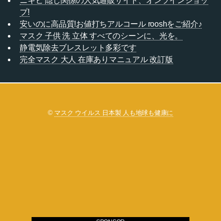
ニキビ 隠し関係の人気通販サイト、オンラインショッ
プ!
安いのに高品質!お値打ちアルコール rooshをご紹介♪
マスク 子供 洗 立体 すべてのシーンに、光を。
静電気除去ブレスレット多彩です
完全マスク 大人 在庫ありマニュアル 改訂版
©
マスク ウイルス 日本製 人も地球も健康に